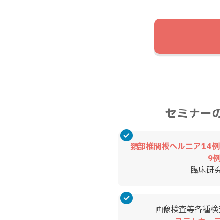
セミナー
頚部椎間板ヘルニア14
9
臨床研
画像検査等各種検