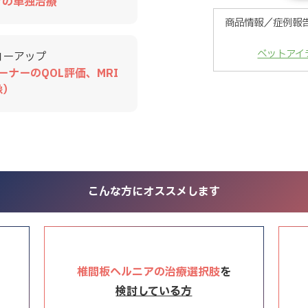
アの単独治療
商品情報／症例報
ベットアイ
ローアップ
ナーのQOL評価、MRI
像）
こんな方にオススメします
椎間板ヘルニアの治療選択肢
を
検討している方