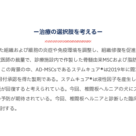
ー治療の選択肢を考えるー
受けた組織および細胞の炎症や免疫環境を調整し、組織修復を促
師の裁量で、診療施設内で作製した骨髄由来MSCおよび脂肪組織
の背景の中、AD-MSCsであるステムキュア®は2019年
期限付承認を得た製剤である。ステムキュア®は液性因子を産生
が回復すると考えられている。今回、椎間板ヘルニアの犬にス
予防が期待されている。今回、椎間板ヘルニアと診断した臨床
討する。