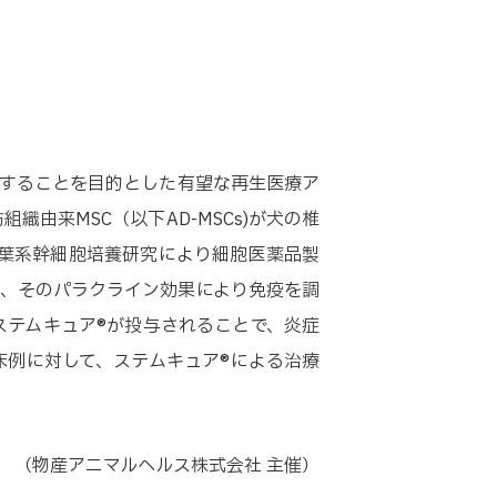
進することを目的とした有望な再生医療ア
由来MSC（以下AD-MSCs)が犬の椎
に間葉系幹細胞培養研究により細胞医薬品製
し、そのパラクライン効果により免疫を調
テムキュア®が投与されることで、炎症
例に対して、ステムキュア®による治療
（物産アニマルヘルス株式会社 主催）