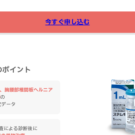
今すぐ申し込む
のポイント
例、胸腰部椎間板ヘルニア
例
の
究データ
査による診断後に