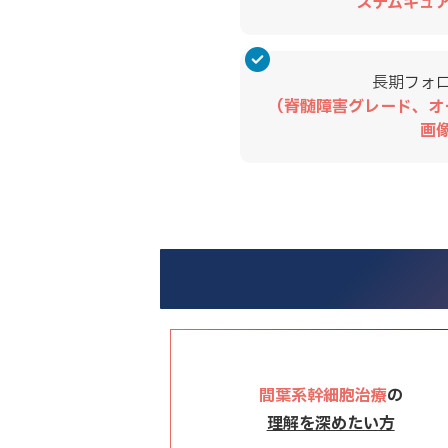
ステムキュ
長期フォ
（脊髄障害グレード、オー
画
間葉系幹細胞治療
の
理解を深めたい方